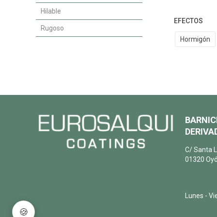
Hilable
EFECTOS
Rugoso
Hormigón
BARNIC
DERIVAD
C/ Santa L
01320 Oyó
+34 945 6
info@euro
Lunes - Vi
🍪