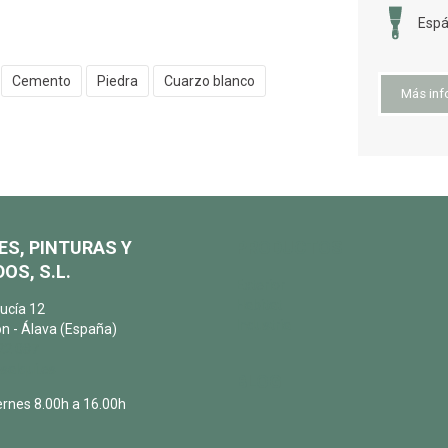
Espá
Cemento
Piedra
Cuarzo blanco
Más inf
ES, PINTURAS Y
PRODUCTOS
OS, S.L.
Exterior
Habitat
ucía 12
Industria
n - Álava (España)
22 087
salqui.es
BLOG
ernes 8.00h a 16.00h