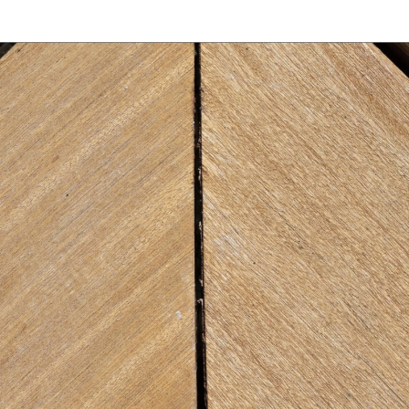
¿QUIERES MÁS INFORMACIÓN?
Contacta con nosotros y te informaremos de todos los
productos en función de tus necesidades.
Solicítanos un presupuesto sin compromiso.
Particular
Profesional