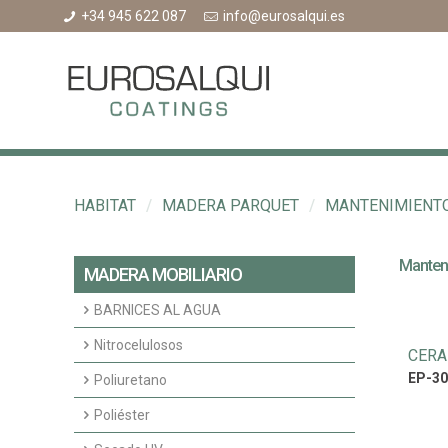
+34 945 622 087
info@eurosalqui.es
HABITAT
/
MADERA PARQUET
/
MANTENIMIENT
Manten
MADERA MOBILIARIO
BARNICES AL AGUA
Acabados agua interior
Nitrocelulosos
CERA
EP-30
Fondos agua interior
Fondos Nitrocelulosos
Poliuretano
Acabados nitrocelulosos
Imprimaciones y fondos transparentes
Poliéster
poliuretano