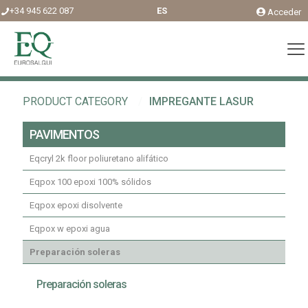
+34 945 622 087
ES
Acceder
PRODUCT CATEGORY
/
IMPREGANTE LASUR
PAVIMENTOS
Eqcryl 2k floor poliuretano alifático
Eqpox 100 epoxi 100% sólidos
Eqpox epoxi disolvente
Eqpox w epoxi agua
Preparación soleras
Preparación soleras