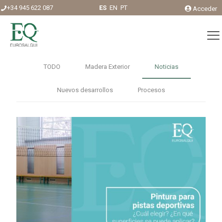
+34 945 622 087
ES
EN
PT
Acceder
TODO
Madera Exterior
Noticias
Nuevos desarrollos
Procesos