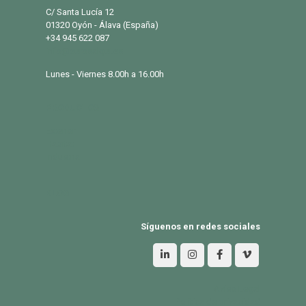
C/ Santa Lucía 12
01320 Oyón - Álava (España)
+34 945 622 087
info@eurosalqui.es
Lunes - Viernes 8.00h a 16.00h
PRODUCTOS
Exterior
Habitat
Industria
BLOG
Síguenos en redes sociales
Aviso Legal
Política de privacidad