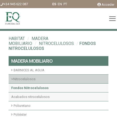
+34 945 622 087
ES
EN
PT
Acceder
HABITAT
/
MADERA
MOBILIARIO
/
NITROCELULOSOS
/
FONDOS
NITROCELULOSOS
MADERA MOBILIARIO
BARNICES AL AGUA
Acabados agua interior
Nitrocelulosos
Fondos agua interior
Fondos Nitrocelulosos
Acabados nitrocelulosos
Poliuretano
Imprimaciones y fondos transparentes poliuretano
Poliéster