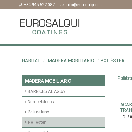
+34 945 622 087
info@eurosalqui.es
HABITAT
/
MADERA MOBILIARIO
/
POLIÉSTER
Poliést
MADERA MOBILIARIO
BARNICES AL AGUA
Acabados agua interior
Nitrocelulosos
ACAB
TRAN
Fondos agua interior
Fondos Nitrocelulosos
Poliuretano
LD-30
Acabados nitrocelulosos
Imprimaciones y fondos transparentes
Poliéster
poliuretano