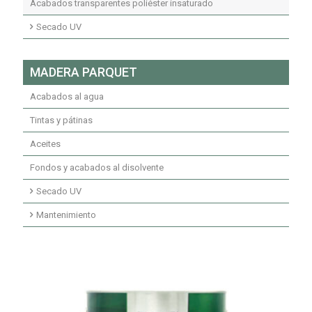
Acabados transparentes poliuretano
Acabados transparentes poliéster insaturado
Fondos y acabados poliuretano ignífugos
Secado UV
Fondos transparentes secados UV
MADERA PARQUET
Fondos pigmentados secados UV
Acabados al agua
Acabados secados UV
Tintas y pátinas
Aceites
Fondos y acabados al disolvente
Secado UV
Imprimaciones secado UV
Mantenimiento
Fondos secados UV
Mantenimiento limpiadores
Acabados secado UV
Mantenimiento ceras