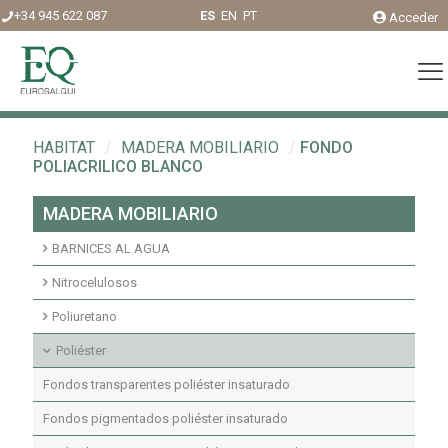
+34 945 622 087
ES
EN
PT
Acceder
HABITAT
/
MADERA MOBILIARIO
/
FONDO
POLIACRILICO BLANCO
MADERA MOBILIARIO
BARNICES AL AGUA
Acabados agua interior
Nitrocelulosos
Fondos agua interior
Fondos Nitrocelulosos
Poliuretano
Acabados nitrocelulosos
Imprimaciones y fondos transparentes poliuretano
Poliéster
Imprimaciones y fondos pigmentados poliuretano
Fondos transparentes poliéster insaturado
Acabados pigmentados poliuretano
Fondos pigmentados poliéster insaturado