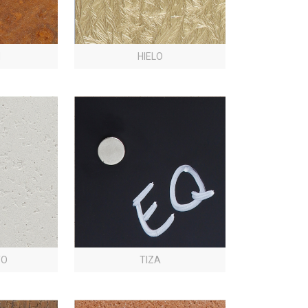
N
HIELO
TO
TIZA