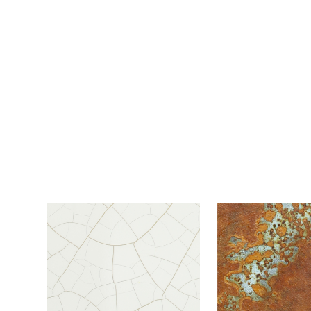
Efectos que simulan distintas texturas
UN VALOR ESTÉTICO AÑADIDO
Una familia de recubrimientos con la que se consiguen efec
valor estético añadido.
Estos recubrimientos se pueden aplicar sobre distintos sopor
como ventaja a interiorista y decorador la posibilidad de in
texturas y bellos aspectos visuales, simulando superficies m
consiguiendo, por ejemplo, la apariencia de una pieza de co