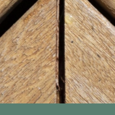
Particular
Prof
de todos los productos
o.
He leído y acepto la
po