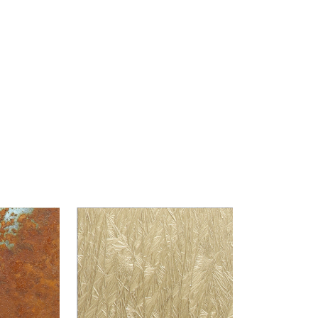
tos especiales muy diversos enfocados a aportar un
tes (madera, metal, plástico y vidrio) y ofrecen
spirarle en sus proyectos mediante expresivas
etálicas, con efecto hielo o metales oxidados,
bre, cuando en realidad es un panel de madera.