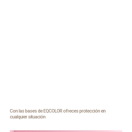
TODA UNA GAMA DE BASES CONTROLADAS.
PASTAS COLORANTES DE FABRICACIÓN PROPIA.
SISTEMA INFORMÁTICO CON AMPLIA GAMA DE
COLORES.
SISTEMA DISPENSADOR DE PASTAS COLORANTES.
AGITADORES.
Gracias a nuestros exhaustivos controles de calidad a los que
sometemos a estas pastas, podemos asegurar el máximo índice
de repetitividad y reproducibilidad de los colores obtenidos con
nuestro sistema. Además, realizamos cuidados controles
adicionales decada uno de los componentes del sistema, para
asegurar el perfecto funcionamiento del mismo.
Con las bases de EQCOLOR ofreces protección en
cualquier situación