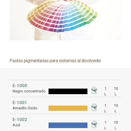
Pastas pigmentarias para sistemas al disolvente
E-1000
1
10
Negro concentrado
L
L
E-1001
1
10
Amarillo Óxido
L
L
E-1002
1
10
Azul
L
L