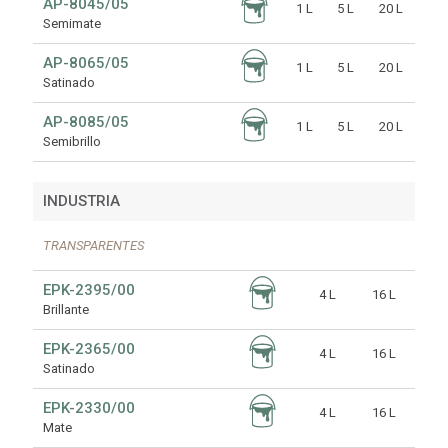
AP-8045/05
1 L
5 L
20 L
Semimate
AP-8065/05
1 L
5 L
20 L
Satinado
AP-8085/05
1 L
5 L
20 L
Semibrillo
INDUSTRIA
TRANSPARENTES
EPK-2395/00
4 L
16 L
Brillante
EPK-2365/00
4 L
16 L
Satinado
EPK-2330/00
4 L
16 L
Mate