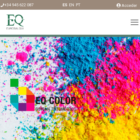
+34 945 622 087
ES
EN
PT
Acceder