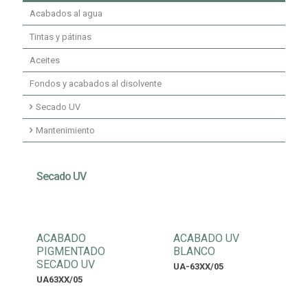
Acabados al agua
Fondos y acabados poliuretano ignífugos
Acabados secados UV
Tintas y pátinas
Aceites
Fondos y acabados al disolvente
Secado UV
Imprimaciones secado UV
Mantenimiento
Fondos secados UV
Mantenimiento limpiadores
Secado UV
Acabados secado UV
Mantenimiento ceras
ACABADO
ACABADO UV
PIGMENTADO
BLANCO
SECADO UV
UA-63XX/05
UA63XX/05