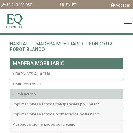
+34 945 622 087
ES
EN
PT
Acceder
HABITAT
/
MADERA MOBILIARIO
/
FONDO UV
ROBOT BLANCO
MADERA MOBILIARIO
BARNICES AL AGUA
Acabados agua interior
Nitrocelulosos
Fondos agua interior
Fondos Nitrocelulosos
Poliuretano
Acabados nitrocelulosos
Imprimaciones y fondos transparentes poliuretano
Imprimaciones y fondos pigmentados poliuretano
Acabados pigmentados poliuretano