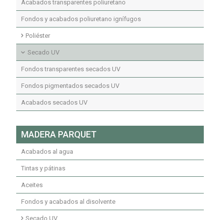
Acabados transparentes poliuretano
Fondos y acabados poliuretano ignífugos
Poliéster
Fondos transparentes poliéster insaturado
Secado UV
Fondos pigmentados poliéster insaturado
Fondos transparentes secados UV
Acabados transparentes poliéster insaturado
Fondos pigmentados secados UV
Acabados secados UV
MADERA PARQUET
Acabados al agua
Tintas y pátinas
Aceites
Fondos y acabados al disolvente
Secado UV