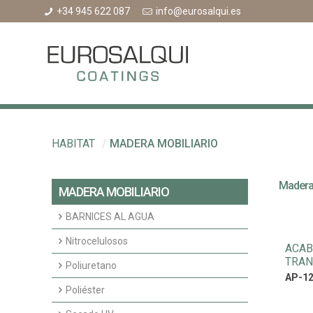
+34 945 622 087
info@eurosalqui.es
HABITAT
/
MADERA MOBILIARIO
Madera 
MADERA MOBILIARIO
BARNICES AL AGUA
Acabados agua interior
Nitrocelulosos
ACAB
TRAN
Fondos agua interior
Fondos Nitrocelulosos
Poliuretano
AP-12
Acabados nitrocelulosos
Imprimaciones y fondos transparentes
Poliéster
poliuretano