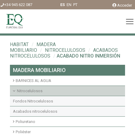
+34 945 622 087
ES
EN
PT
Acceder
HABITAT
/
MADERA
MOBILIARIO
/
NITROCELULOSOS
/
ACABADOS
NITROCELULOSOS
/
ACABADO NITRO INMERSIÓN
MADERA MOBILIARIO
BARNICES AL AGUA
Acabados agua interior
Nitrocelulosos
Fondos agua interior
Fondos Nitrocelulosos
Acabados nitrocelulosos
Poliuretano
Imprimaciones y fondos transparentes poliuretano
Poliéster