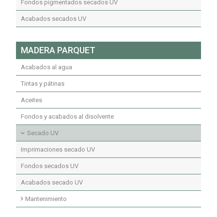
Acabados transparentes poliuretano
Acabados transparentes poliéster insaturado
Fondos pigmentados secados UV
Fondos y acabados poliuretano ignífugos
Acabados secados UV
MADERA PARQUET
Acabados al agua
Tintas y pátinas
Aceites
Fondos y acabados al disolvente
Secado UV
Imprimaciones secado UV
Fondos secados UV
Acabados secado UV
Mantenimiento
Mantenimiento limpiadores