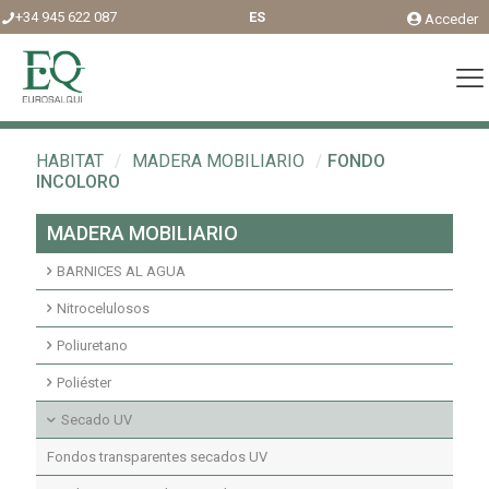
+34 945 622 087
ES
Acceder
HABITAT
/
MADERA MOBILIARIO
/
FONDO
INCOLORO
MADERA MOBILIARIO
BARNICES AL AGUA
Acabados agua interior
Nitrocelulosos
Fondos agua interior
Fondos Nitrocelulosos
Poliuretano
Acabados nitrocelulosos
Imprimaciones y fondos transparentes poliuretano
Poliéster
Imprimaciones y fondos pigmentados poliuretano
Fondos transparentes poliéster insaturado
Secado UV
Acabados pigmentados poliuretano
Fondos pigmentados poliéster insaturado
Fondos transparentes secados UV