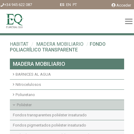
+34 945 622 087
ES
EN
PT
Acceder
HABITAT
/
MADERA MOBILIARIO
/
FONDO
POLIACRÍLICO TRANSPARENTE
MADERA MOBILIARIO
BARNICES AL AGUA
Acabados agua interior
Nitrocelulosos
Fondos agua interior
Fondos Nitrocelulosos
Poliuretano
Acabados nitrocelulosos
Imprimaciones y fondos transparentes poliuretano
Poliéster
Imprimaciones y fondos pigmentados poliuretano
Fondos transparentes poliéster insaturado
Acabados pigmentados poliuretano
Fondos pigmentados poliéster insaturado