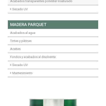
Acabados transparentes poliuretano
Acabados transparentes poliéster insaturado
Fondos y acabados poliuretano ignífugos
Secado UV
Fondos transparentes secados UV
MADERA PARQUET
Fondos pigmentados secados UV
Acabados al agua
Acabados secados UV
Tintas y pátinas
Aceites
Fondos y acabados al disolvente
Secado UV
Imprimaciones secado UV
Mantenimiento
Fondos secados UV
Mantenimiento limpiadores
Acabados secado UV
Mantenimiento ceras