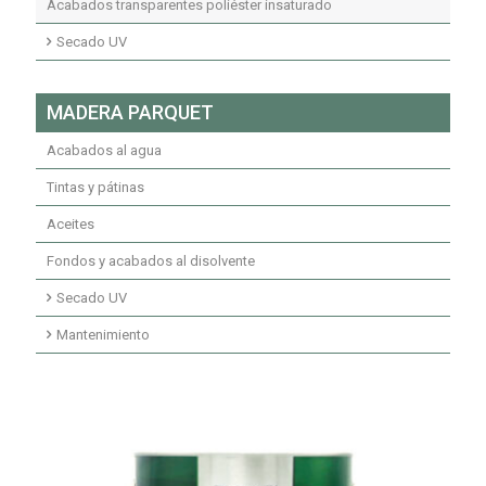
Acabados transparentes poliuretano
Acabados transparentes poliéster insaturado
Fondos y acabados poliuretano ignífugos
Secado UV
Fondos transparentes secados UV
MADERA PARQUET
Fondos pigmentados secados UV
Acabados al agua
Acabados secados UV
Tintas y pátinas
Aceites
Fondos y acabados al disolvente
Secado UV
Imprimaciones secado UV
Mantenimiento
Fondos secados UV
Mantenimiento limpiadores
Acabados secado UV
Mantenimiento ceras