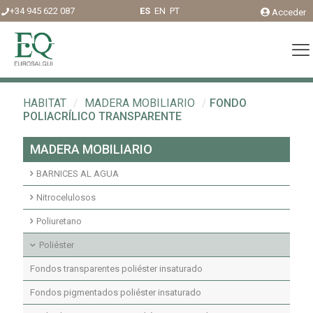
+34 945 622 087
ES
EN
PT
Acceder
HABITAT
/
MADERA MOBILIARIO
/
FONDO
POLIACRÍLICO TRANSPARENTE
MADERA MOBILIARIO
BARNICES AL AGUA
Acabados agua interior
Nitrocelulosos
Fondos agua interior
Fondos Nitrocelulosos
Poliuretano
Acabados nitrocelulosos
Imprimaciones y fondos transparentes poliuretano
Poliéster
Imprimaciones y fondos pigmentados poliuretano
Fondos transparentes poliéster insaturado
Acabados pigmentados poliuretano
Fondos pigmentados poliéster insaturado