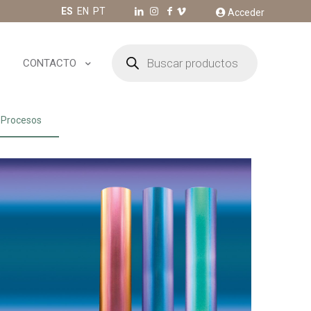
ES
EN
PT
Acceder
Búsqueda
de
CONTACTO
productos
Procesos