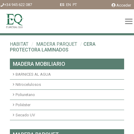
+34 945 622 087
ES
EN
PT
Acceder
HABITAT
/
MADERA PARQUET
/
CERA
PROTECTORA LAMINADOS
MADERA MOBILIARIO
BARNICES AL AGUA
Acabados agua interior
Nitrocelulosos
Fondos agua interior
Fondos Nitrocelulosos
Poliuretano
Acabados nitrocelulosos
Imprimaciones y fondos transparentes poliuretano
Poliéster
Imprimaciones y fondos pigmentados poliuretano
Fondos transparentes poliéster insaturado
Secado UV
Acabados pigmentados poliuretano
Fondos pigmentados poliéster insaturado
Fondos transparentes secados UV