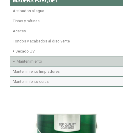
MADERA PARQUET
Acabados transparentes poliuretano
Acabados transparentes poliéster insaturado
Fondos pigmentados secados UV
Acabados al agua
Fondos y acabados poliuretano ignífugos
Acabados secados UV
Tintas y pátinas
Aceites
Fondos y acabados al disolvente
Secado UV
Imprimaciones secado UV
Mantenimiento
Fondos secados UV
Mantenimiento limpiadores
Acabados secado UV
Mantenimiento ceras