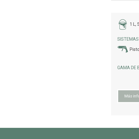
1 L, 
SISTEMAS 
Pist
GAMA DE B
Más inf