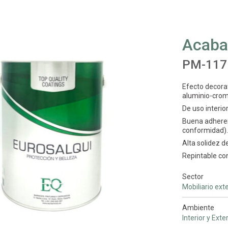
Acaba
PM-117
Efecto decorat
aluminio-crom
De uso interio
Buena adheren
conformidad).
Alta solidez de
Repintable co
Sector
Mobiliario exte
Ambiente
Interior y Exte