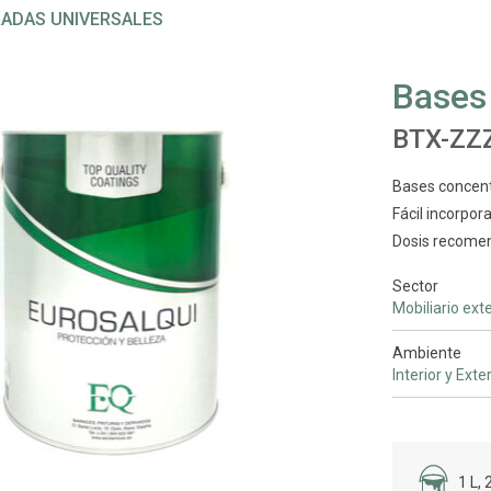
ADAS UNIVERSALES
Bases
BTX-ZZ
Bases concent
Fácil incorpor
Dosis recome
Sector
Mobiliario exte
Ambiente
Interior y Exte
1 L, 