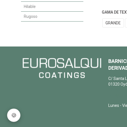
Hilable
GAMA DE TE
Rugoso
GRANDE
BARNIC
DERIVAD
C/ Santa L
01320 Oyó
+34 945 6
info@euro
Lunes - Vi
🍪