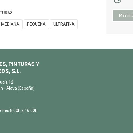
XTURAS
Más inf
MEDIANA
PEQUEÑA
ULTRAFINA
ES, PINTURAS Y
PRODUCTOS
OS, S.L.
Exterior
Habitat
ucía 12
Industria
n - Álava (España)
22 087
salqui.es
BLOG
ernes 8.00h a 16.00h