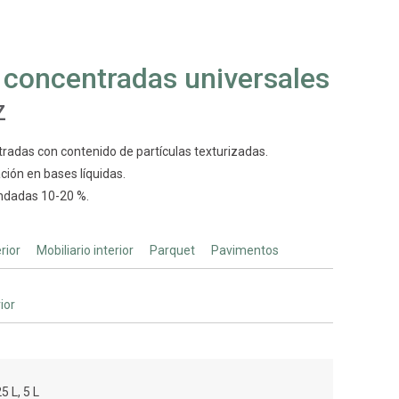
 concentradas universales
Z
radas con contenido de partículas texturizadas.
ación en bases líquidas.
ndadas 10-20 %.
rior
Mobiliario interior
Parquet
Pavimentos
rior
25 L, 5 L