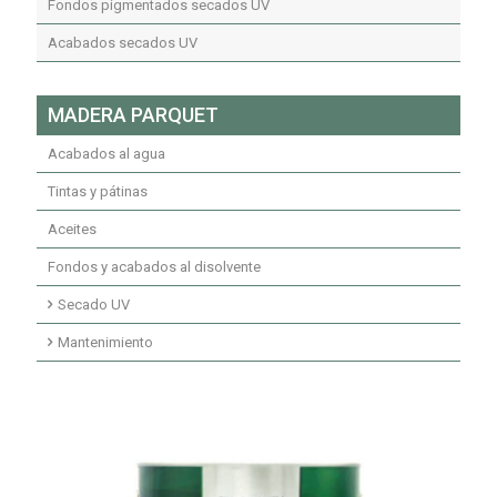
Acabados transparentes poliuretano
Acabados transparentes poliéster insaturado
Fondos pigmentados secados UV
Fondos y acabados poliuretano ignífugos
Acabados secados UV
MADERA PARQUET
Acabados al agua
Tintas y pátinas
Aceites
Fondos y acabados al disolvente
Secado UV
Imprimaciones secado UV
Mantenimiento
Fondos secados UV
Mantenimiento limpiadores
Acabados secado UV
Mantenimiento ceras