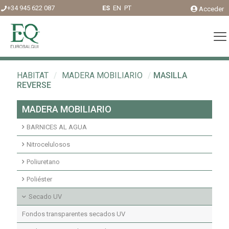
+34 945 622 087
ES
EN
PT
Acceder
HABITAT
/
MADERA MOBILIARIO
/
MASILLA
REVERSE
MADERA MOBILIARIO
BARNICES AL AGUA
Acabados agua interior
Nitrocelulosos
Fondos agua interior
Fondos Nitrocelulosos
Poliuretano
Acabados nitrocelulosos
Imprimaciones y fondos transparentes poliuretano
Poliéster
Imprimaciones y fondos pigmentados poliuretano
Fondos transparentes poliéster insaturado
Secado UV
Acabados pigmentados poliuretano
Fondos pigmentados poliéster insaturado
Fondos transparentes secados UV