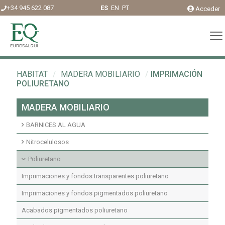
+34 945 622 087
ES
EN
PT
Acceder
HABITAT
/
MADERA MOBILIARIO
/
IMPRIMACIÓN
POLIURETANO
MADERA MOBILIARIO
BARNICES AL AGUA
Acabados agua interior
Nitrocelulosos
Fondos agua interior
Fondos Nitrocelulosos
Poliuretano
Acabados nitrocelulosos
Imprimaciones y fondos transparentes poliuretano
Imprimaciones y fondos pigmentados poliuretano
Acabados pigmentados poliuretano