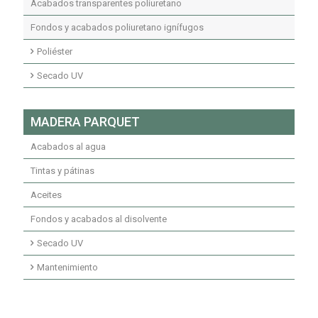
Acabados transparentes poliuretano
Fondos y acabados poliuretano ignífugos
Poliéster
Fondos transparentes poliéster insaturado
Secado UV
Fondos pigmentados poliéster insaturado
Fondos transparentes secados UV
MADERA PARQUET
Acabados transparentes poliéster insaturado
Fondos pigmentados secados UV
Acabados al agua
Acabados secados UV
Tintas y pátinas
Aceites
Fondos y acabados al disolvente
Secado UV
Imprimaciones secado UV
Mantenimiento
Fondos secados UV
Mantenimiento limpiadores
Acabados secado UV
Mantenimiento ceras