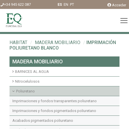
+34 945 622 087
ES
EN
PT
Acceder
HABITAT
/
MADERA MOBILIARIO
/
IMPRIMACIÓN
POLIURETANO BLANCO
MADERA MOBILIARIO
BARNICES AL AGUA
Acabados agua interior
Nitrocelulosos
Fondos agua interior
Fondos Nitrocelulosos
Poliuretano
Acabados nitrocelulosos
Imprimaciones y fondos transparentes poliuretano
Imprimaciones y fondos pigmentados poliuretano
Acabados pigmentados poliuretano