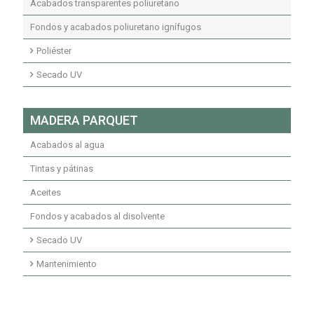
Acabados transparentes poliuretano
Fondos y acabados poliuretano ignífugos
Poliéster
Fondos transparentes poliéster insaturado
Secado UV
Fondos pigmentados poliéster insaturado
Fondos transparentes secados UV
MADERA PARQUET
Acabados transparentes poliéster insaturado
Fondos pigmentados secados UV
Acabados al agua
Acabados secados UV
Tintas y pátinas
Aceites
Fondos y acabados al disolvente
Secado UV
Imprimaciones secado UV
Mantenimiento
Fondos secados UV
Mantenimiento limpiadores
Acabados secado UV
Mantenimiento ceras