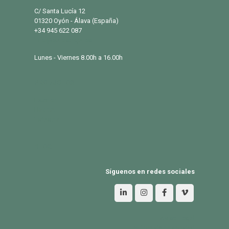
C/ Santa Lucía 12
01320 Oyón - Álava (España)
+34 945 622 087
info@eurosalqui.es
Lunes - Viernes 8.00h a 16.00h
PRODUCTOS
Exterior
Habitat
Industria
BLOG
Síguenos en redes sociales
Aviso Legal
Política de privacidad