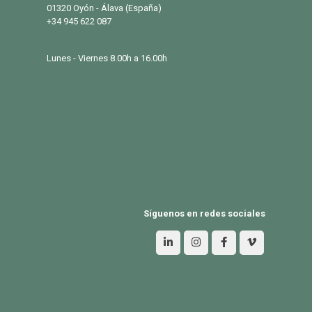
01320 Oyón - Álava (España)
+34 945 622 087
info@eurosalqui.es
Lunes - Viernes 8.00h a 16.00h
PRODUCTOS
Exterior
Habitat
Industria
BLOG
Síguenos en redes sociales
Aviso Legal
Política de privacidad
Política de Cookies