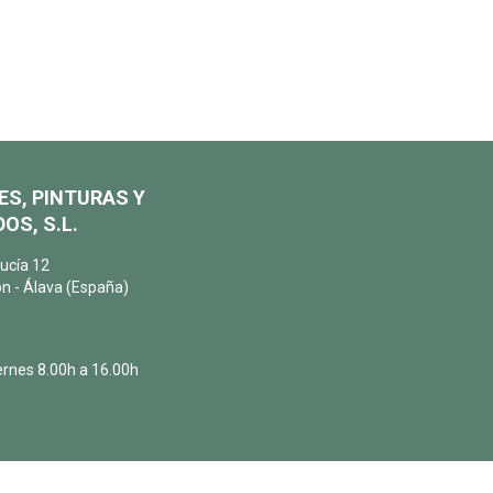
ES, PINTURAS Y
PRODUCTOS
OS, S.L.
Exterior
Habitat
ucía 12
Industria
n - Álava (España)
22 087
salqui.es
BLOG
ernes 8.00h a 16.00h