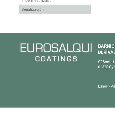
Impermeabilización
Señalización
BARNIC
DERIVAD
C/ Santa L
01320 Oyó
+34 945 6
info@euro
Lunes - Vi