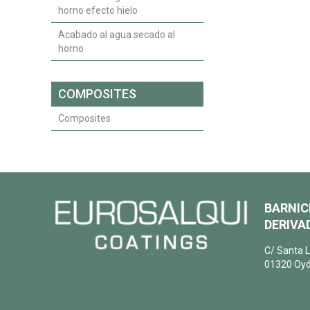
horno efecto hielo
Acabado al agua secado al
horno
COMPOSITES
Composites
BARNIC
DERIVAD
C/ Santa L
01320 Oyó
+34 945 6
info@euro