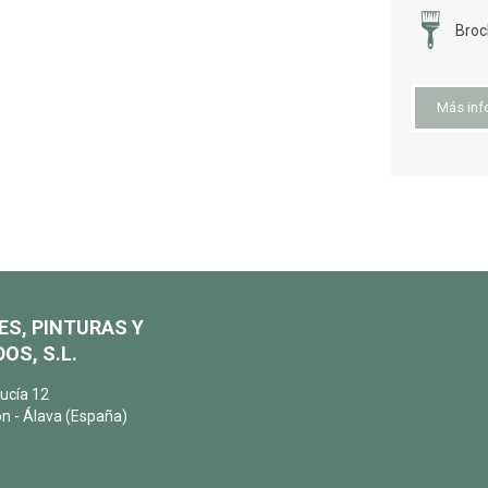
Bro
Más inf
ES, PINTURAS Y
PRODUCTOS
OS, S.L.
Exterior
Habitat
ucía 12
Industria
n - Álava (España)
22 087
salqui.es
BLOG