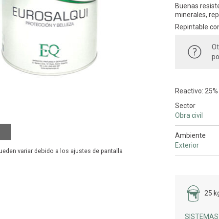
Buenas resisten
minerales, re
Repintable co
Ot
po
Reactivo: 25%
Sector
Obra civil
Ambiente
Exterior
25 kg
SISTEMAS 