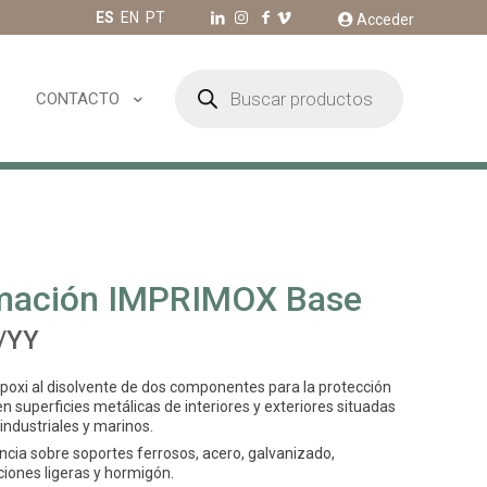
ES
EN
PT
Acceder
Búsqueda
de
CONTACTO
productos
mación IMPRIMOX Base
/YY
poxi al disolvente de dos componentes para la protección
en superficies metálicas de interiores y exteriores situadas
ndustriales y marinos.
cia sobre soportes ferrosos, acero, galvanizado,
ciones ligeras y hormigón.