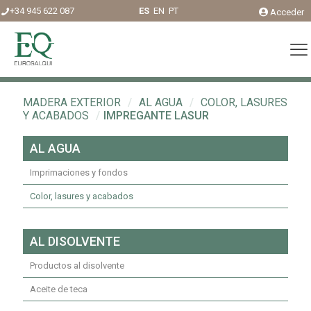
+34 945 622 087
ES
EN
PT
Acceder
MADERA EXTERIOR
/
AL AGUA
/
COLOR, LASURES
Y ACABADOS
/
IMPREGANTE LASUR
AL AGUA
Imprimaciones y fondos
Color, lasures y acabados
AL DISOLVENTE
Productos al disolvente
Aceite de teca