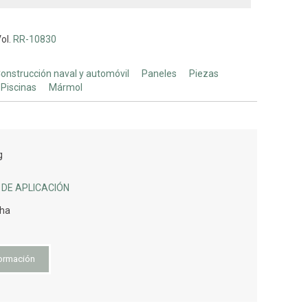
ol.
RR-10830
onstrucción naval y automóvil
Paneles
Piezas
Piscinas
Mármol
g
DE APLICACIÓN
cha
ormación