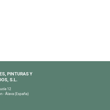
ES, PINTURAS Y
PRODUCTOS
OS, S.L.
Exterior
Habitat
ucía 12
Industria
n - Álava (España)
22 087
salqui.es
BLOG