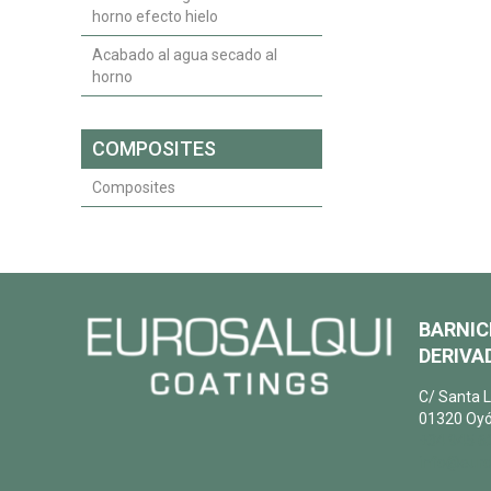
horno efecto hielo
Acabado al agua secado al
horno
COMPOSITES
Composites
BARNIC
DERIVAD
C/ Santa L
01320 Oyó
+34 945 6
info@euro