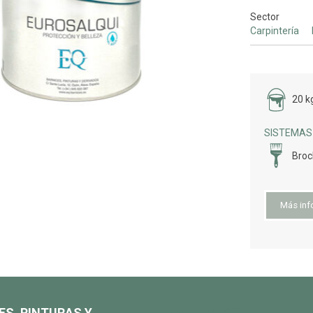
Sector
Carpintería
20 k
SISTEMAS 
Bro
Más inf
ES, PINTURAS Y
PRODUCTOS