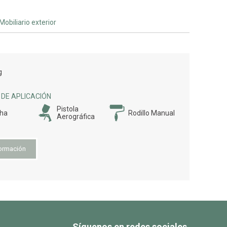
Mobiliario exterior
g
DE APLICACIÓN
Pistola
cha
Rodillo Manual
Aerográfica
ormación
Síguenos en redes sociales