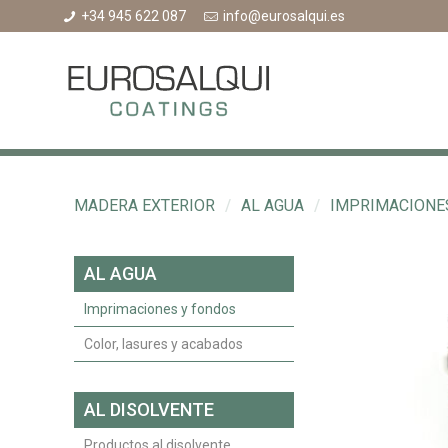
+34 945 622 087
info@eurosalqui.es
MADERA EXTERIOR
/
AL AGUA
/
IMPRIMACIONE
AL AGUA
Imprimaciones y fondos
Color, lasures y acabados
AL DISOLVENTE
Productos al disolvente