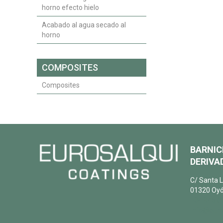
horno efecto hielo
Acabado al agua secado al
horno
COMPOSITES
Composites
BARNIC
DERIVAD
C/ Santa L
01320 Oyó
+34 945 6
info@euro