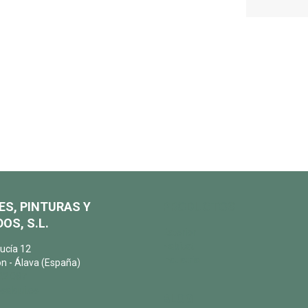
ES, PINTURAS Y
PRODUCTOS
OS, S.L.
Exterior
Habitat
ucía 12
Industria
n - Álava (España)
22 087
salqui.es
BLOG