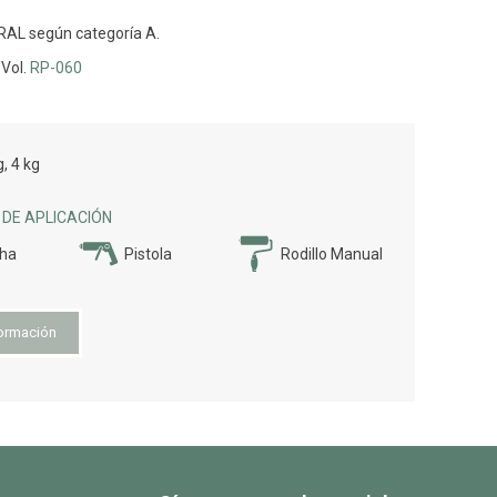
 RAL según categoría A.
 Vol.
RP-060
, 4 kg
DE APLICACIÓN
cha
Pistola
Rodillo Manual
ormación