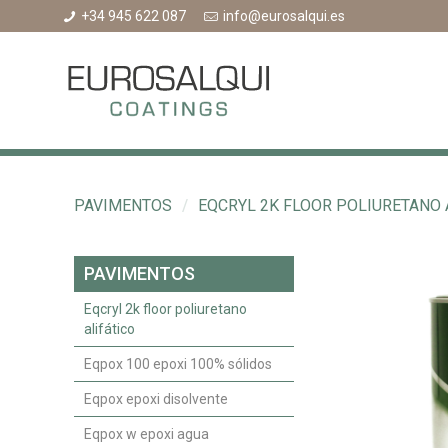
+34 945 622 087
info@eurosalqui.es
PAVIMENTOS
/
EQCRYL 2K FLOOR POLIURETANO 
PAVIMENTOS
Eqcryl 2k floor poliuretano
alifático
Eqpox 100 epoxi 100% sólidos
Eqpox epoxi disolvente
Eqpox w epoxi agua