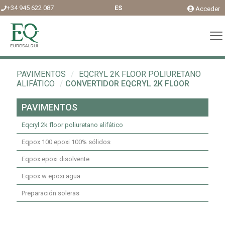
+34 945 622 087
ES
Acceder
PAVIMENTOS
/
EQCRYL 2K FLOOR POLIURETANO
ALIFÁTICO
/
CONVERTIDOR EQCRYL 2K FLOOR
PAVIMENTOS
Eqcryl 2k floor poliuretano alifático
Eqpox 100 epoxi 100% sólidos
Eqpox epoxi disolvente
Eqpox w epoxi agua
Preparación soleras