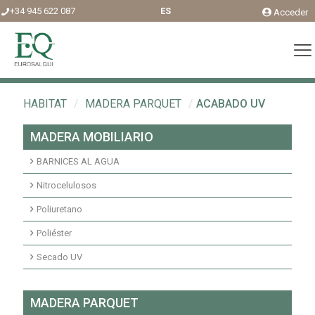
+34 945 622 087
ES
Acceder
HABITAT
/
MADERA PARQUET
/
ACABADO UV
MADERA MOBILIARIO
BARNICES AL AGUA
Acabados agua interior
Nitrocelulosos
Fondos agua interior
Fondos Nitrocelulosos
Poliuretano
Acabados nitrocelulosos
Imprimaciones y fondos transparentes poliuretano
Poliéster
Imprimaciones y fondos pigmentados poliuretano
Fondos transparentes poliéster insaturado
Secado UV
Acabados pigmentados poliuretano
Fondos pigmentados poliéster insaturado
Fondos transparentes secados UV
MADERA PARQUET
Acabados transparentes poliuretano
Acabados transparentes poliéster insaturado
Fondos pigmentados secados UV