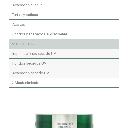
Acabados al agua
Fondos y acabados poliuretano ignífugos
Acabados secados UV
Tintas y pátinas
Aceites
Fondos y acabados al disolvente
Secado UV
Imprimaciones secado UV
Fondos secados UV
Acabados secado UV
Mantenimiento
Mantenimiento limpiadores
Mantenimiento ceras