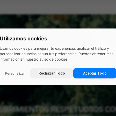
Utilizamos cookies
Usamos cookies para mejorar tu experiencia, analizar el tráfico y
personalizar anuncios según tus preferencias. Puedes obtener más
información en nuestro
aviso de cookies
.
Personalizar
Rechazar Todo
Aceptar Todo
UBRIMIENTOS RESPETUOSOS CO