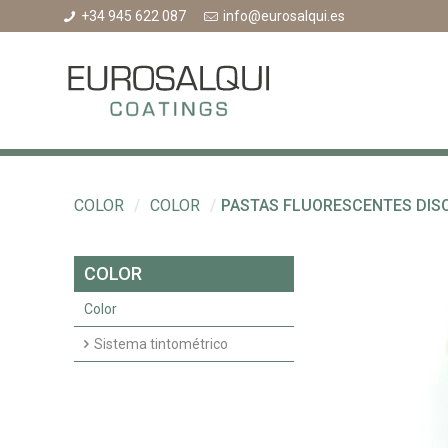
+34 945 622 087
info@eurosalqui.es
COLOR
/
COLOR
/
PASTAS FLUORESCENTES DIS
COLOR
Color
Sistema tintométrico
Pastas pigmentarias
Convertidores