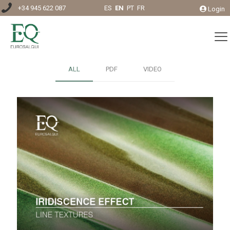
+34 945 622 087
ES
EN
PT
FR
Login
ALL
PDF
VIDEO