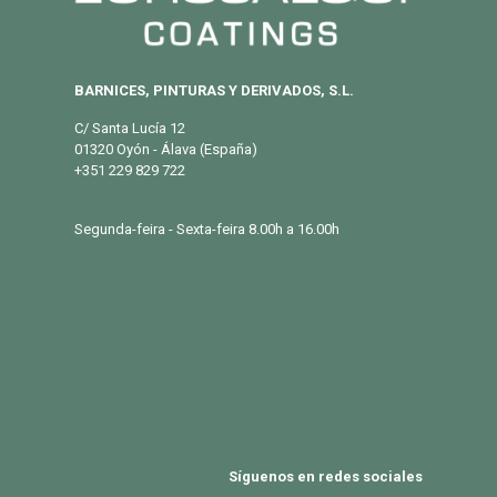
BARNICES, PINTURAS Y DERIVADOS, S.L.
C/ Santa Lucía 12
01320 Oyón - Álava (España)
+351 229 829 722
infoportugal@eurosalqui.pt
Segunda-feira - Sexta-feira 8.00h a 16.00h
PRODUTOS
Madeira Externa
Habitat
Indústria
BLOG
Síguenos en redes sociales