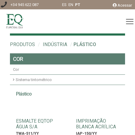
+34 945 622 087
ES
EN
PT
Acessar
PRODUTOS
/
INDÚSTRIA
/
PLÁSTICO
COR
Cor
Sistema tintométrico
Conversores
Plástico
Madeira
Pastas de pigmento
ESMALTE EQTOP
IMPRIMAÇÃO
ÁGUA S/A
BLANCA ACRÍLICA
TWA-511/YY
IAP-150/YY